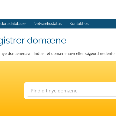
idensdatabase
Netværksstatus
Kontakt os
gistrer domæne
t nye domænenavn. Indtast et domænenavn eller søgeord nedenfor f