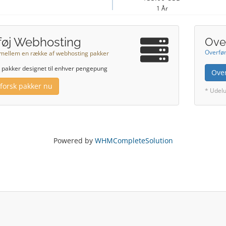
1 År
lføj Webhosting
Ove
Overfør
mellem en række af webhosting pakker
r pakker designet til enhver pengepung
Ove
forsk pakker nu
* Udelu
Powered by
WHMCompleteSolution