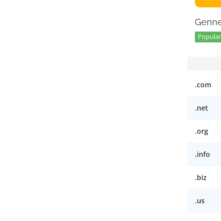
Genne
Popular 
.com
.net
.org
.info
.biz
.us