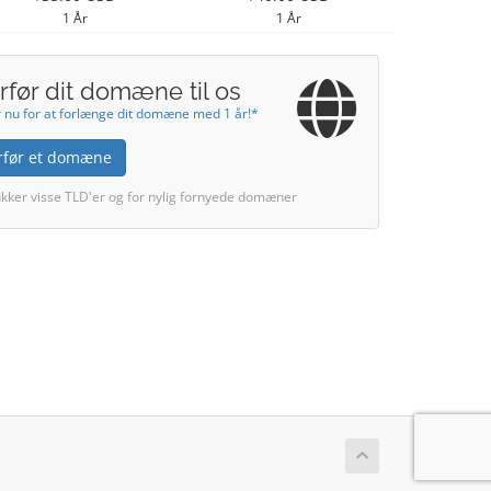
1 År
1 År
rfør dit domæne til os
 nu for at forlænge dit domæne med 1 år!*
rfør et domæne
kker visse TLD'er og for nylig fornyede domæner