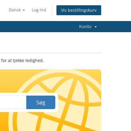
Dansk
Log ind
Vis bestillingskurv
Konto
or at tjekke ledighed.
Søg