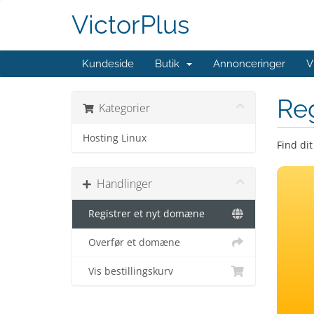
VictorPlus
Kundeside
Butik
Annonceringer
V
Re
Kategorier
Hosting Linux
Find di
Handlinger
Registrer et nyt domæne
Overfør et domæne
Vis bestillingskurv