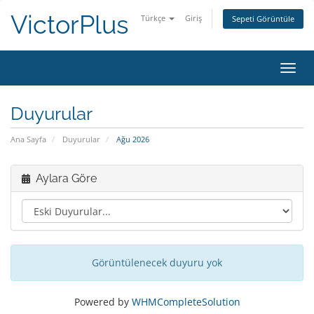
VictorPlus
Türkçe
Giriş
Sepeti Görüntüle
Gezi
değiş
Duyurular
Ana Sayfa
Duyurular
Ağu 2026
Aylara Göre
Görüntülenecek duyuru yok
Powered by
WHMCompleteSolution