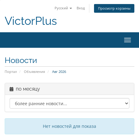
Русский
Вход
Просмотр корзины
VictorPlus
Пере
нави
Новости
Портал
Объявления
Авг 2026
по месяцу
Нет новостей для показа